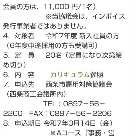
会員の方は、11,000 円/1名）
※当協議会は、インボイス
発行事業者ではありません。
4．対象者 令和7年度 新入社員の方
（6年度中途採用の方も受講可）
5．定 員 20名（定員になり次第締
め切り）
6．内 容
カリキュラム
参照
7．申込先 西条市雇用対策協議会
（西条商工会議所内）
TEL：0897－56－
2200 FAX：0897－56－2206
8．申込期日 令和7年3月14日（金）
※Aコース『事務・営