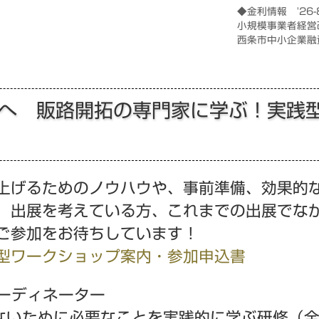
◆金利情報 '26-
小規模事業者経営
西条市中小企業融
方へ 販路開拓の専門家に学ぶ！実
上げるためのノウハウや、事前準備、効果的
、出展を考えている方、これまでの出展でな
ご参加をお待ちしています！
型ワークショップ案内・参加申込書
コーディネーター
ないために必要なことを実践的に学ぶ研修（