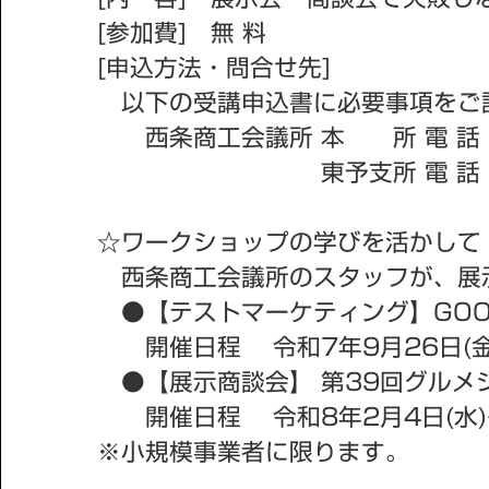
[参加費] 無 料
[申込方法・問合せ先]
以下の受講申込書に必要事項をご記
西条商工会議所 本 所 電 話：0897
東予支所 電 話：0898-64-5000
☆ワークショップの学びを活かして
西条商工会議所のスタッフが、展示
●【テストマーケティング】GOOD 
開催日程 令和7年9月26日(金)
●【展示商談会】 第39回グルメシ
開催日程 令和8年2月4日(水)～
※小規模事業者に限ります。