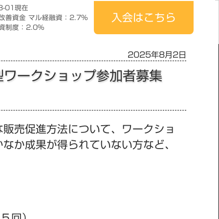
8-01現在
入会はこちら
改善資金 マル経融資：2.7％
資制度：2.0％
2025年8月2日
践型ワークショップ参加者募集
な販売促進方法について、ワークショ
かなか成果が得られていない方など、
全５回）