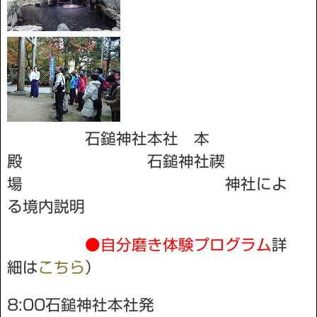
石鎚神社本社 本
殿 石鎚神社禊
場 神社によ
る境内説明
●自分磨き体験プログラム
詳
細は
こちら
）
8:00石鎚神社本社発