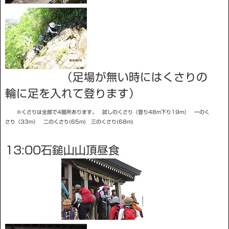
（足場が無い時にはくさりの
輪に足を入れて登ります）
※くさりは全部で4箇所あります。 試しのくさり（登り48m下り19m） 一のく
さり（33m） 二のくさり(65m) 三のくさり(68m)
13:00石鎚山山頂昼食