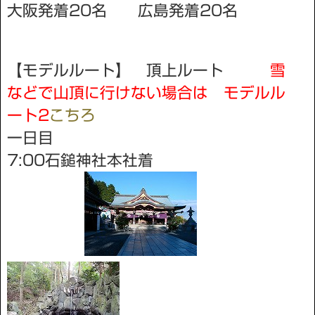
大阪発着20名 広島発着20名
【モデルルート】
頂上ルート
雪
などで山頂に行けない場合は モデルル
ート2
こちろ
一日目
7:00石鎚神社本社着