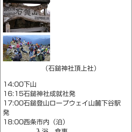
（石鎚神社頂上社）
14:00下山
16:15石鎚神社成就社発
17:00石鎚登山ロープウェイ山麓下谷駅
発
18:00西条市内（泊）
入浴、食事