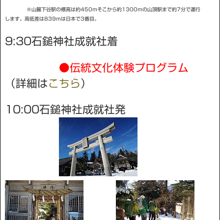
※山麓下谷駅の標高は約450ｍそこから約1300ｍの山頂駅まで約7分で運行
します。高低差は839ｍは日本で3番目。
9:30石鎚神社成就社着
●伝統文化体験プログラム
（詳細は
こちら
）
10:00石鎚神社成就社発