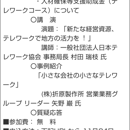
・⼈材確保等⽀援助成⾦（テ
レワークコース）について
〇講 演
演題：「新たな経営資源、
テレワークで地⽅の活⼒を︕ 」
講師：⼀般社団法⼈⽇本テ
レワーク協会 事務局⻑ 村⽥ 瑞枝 ⽒
〇事例紹介
「⼩さな会社の⼩さなテレワ
ーク」
(株)折原製作所 営業業務グ
ループ リーダー ⽮野 巌 ⽒
〇質疑応答
■参加費： 無 料